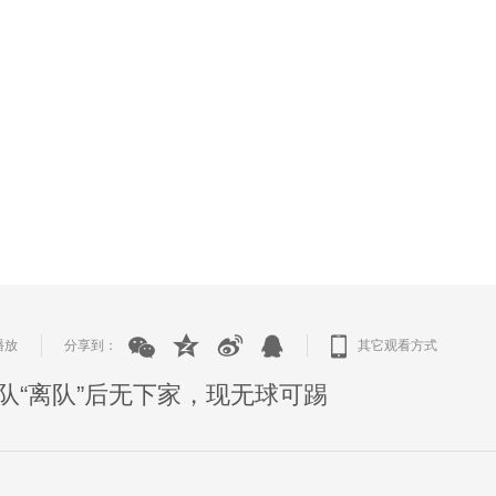
播放
分享到：
其它观看方式
|
|
队“离队”后无下家，现无球可踢