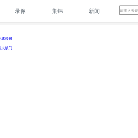
录像
集锦
新闻
完成传射
普夫破门