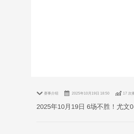
赛事介绍
2025年10月19日 18:50
17 次
2025年10月19日 6场不胜！尤